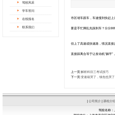
驾校风采
学车答问
市区堵车跟车，车速慢到快赶上
在线报名
联系我们
要是手忙脚乱先踩刹车？分分钟
但上了高速或快速路，情况直接
直接踩离合等于让发动机“躺平”
上一页:
解析科目三考试技巧
下一页:
变速箱哭了，钱包也哭了
|
公司简介
|
课程介
驾校名称：