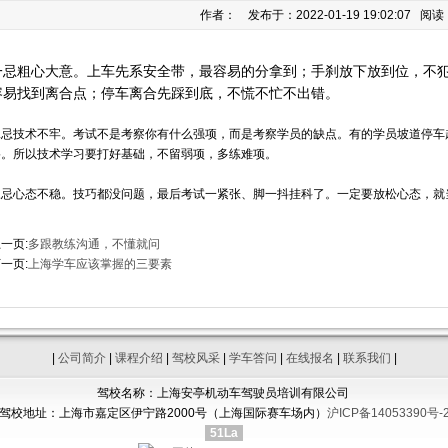
作者： 发布于：2022-01-19 19:02:07 阅读
一忌粗心大意。上车先系安全带，最容易的分拿到；手刹放下放到位，不
容易找到离合点；停车离合先踩到底，不慌不忙不出错。
二忌技术不牢。考试不是考察你有什么强项，而是考察学员的缺点。有的学员坡道停车
格。所以技术学习要打好基础，不留弱项，多练难项。
三忌心态不稳。技巧都没问题，最后考试一紧张、脚一抖挂科了。一定要放松心态，就
一页:
多跟教练沟通，不懂就问
一页:
上海学车应该掌握的三要素
|
公司简介
|
课程介绍
|
驾校风采
|
学车答问
|
在线报名
|
联系我们
|
驾校名称：上海安亭机动车驾驶员培训有限公司
驾校地址：上海市嘉定区伊宁路2000号（上海国际赛车场内）
沪ICP备14053390号-
51La