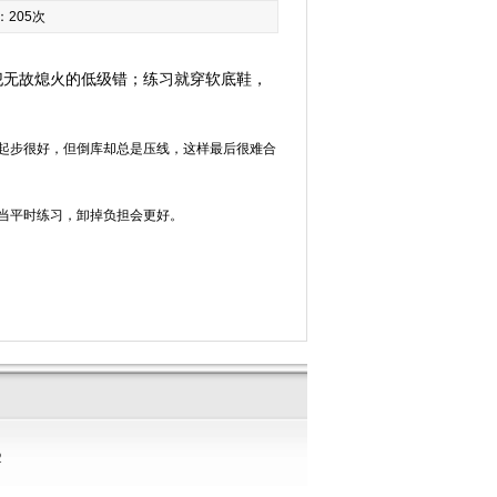
：
205次
犯无故熄火的低级错；练习就穿软底鞋，
起步很好，但倒库却总是压线，这样最后很难合
当平时练习，卸掉负担会更好。
2